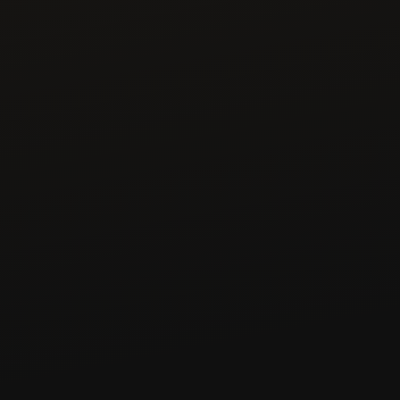
ומרגישים שהכסף "בורח" לכם בין האצבעות
אתם מושכים כסף מהנטו של העסק ומתקשים 
להפריד בין הוצאות אישיות לעסקיות, וחיים 
ב"מעורבב"
בין חשבונות
לא קיבלתם מעולם כלים לניהול פיננסי -
לא בבית ולא בעסק – ומרגישים שזה "גדול עליכם"
גם אם קל לכם לחשב הכל "בראש"
ועדיין לא מסתדרים לכם המספרים 
גם אם אין לכם מושג מאיפה להתחיל או שניסיתם 