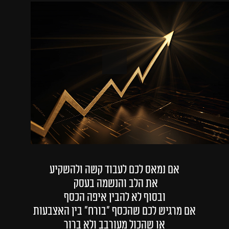
נמאס לכם שהכסף 
מנהל אתכם בעסק 
ובבית?
הגיע הזמן לקחת שליטה!
הקורס שישנה
אם נמאס לכם לעבוד קשה ולהשקיע
את הלב והנשמה בעסק 
את כללי המשחק
ובסוף לא להבין איפה הכסף
אם מרגיש לכם שהכסף "בורח" בין האצבעות
או שהכול מעורבב ולא ברור