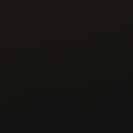
אתם רוצים להגדיל את "המשכורת" האישית
ואת הרווחה בעסק, מבלי לעבוד יותר שעות בהכרח
אתם רוצים לחסוך במיסים באמצעות תכנון נכון
של ההתנהלות הפיננסית
אתם רוצים לחיות בשקט נפשי וביטחון כלכלי,
בעסק ובחיים, בלי קשר לכל הפעולות האחרות בעסק
אם ניסיתם להיות ב״תודעת שפע״ ולעבוד על 
המיינדסט וזה לא עזר
אתם בעלי עסק (בכל שלב ובכל תחום)