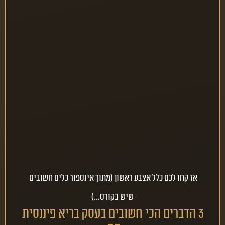
אתכם מהקושי הכלכלי,
כדאי לדעת שבפועל אצל יותר מ-90% מהעסקים ומשקי 
הבית, ברגע שמרוויחים יותר - מוציאים יותר.
לכן, הגיע הזמן להבין שהתנהלות פיננסית נכונה
לא קשורה בהכרח לגובה ההכנסה שלכם.
זה לא סוד שבית לרוב מחייב הכנסה קבועה ועסק זה דבר 
דינמי והשילוב הלא נכון יכול ליצור בור פיננסי, שלא נדבר על 
מינוסים תכופים שחוזרים על עצמם וחוסר וודאות מתמיד…
אז קחו לכם כלל אצבע ראשון (מתוך אינספור כלים חשובים 
שיש בקורס...)
3 הדברים הכי חשובים בעסק בריא פיננסית 