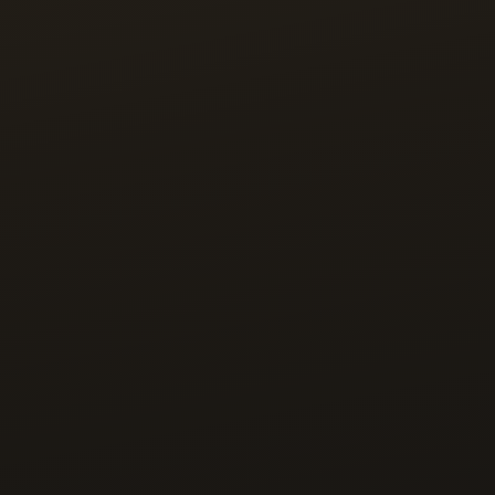
הקורס "התנהלות פיננסית בית-עסק" נבנה במיוחד עבורכם אם:
העסק שלכם מכניס יפה, אבל אתם לא רואים את זה 
בבנק או לא בטוחים כמה אתם באמת רווחיים
אתם רוצים לדעת לנהל את הבית מול העסק שלכם 
בצורה חכמה ולצאת מהלופ.